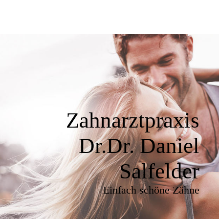
Zahnarztpraxis
Dr.Dr. Daniel
Salfelder
Einfach schöne Zähne